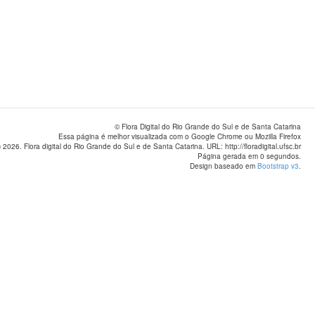
© Flora Digital do Rio Grande do Sul e de Santa Catarina
Essa página é melhor visualizada com o Google Chrome ou Mozilla Firefox
 2026. Flora digital do Rio Grande do Sul e de Santa Catarina. URL: http://floradigital.ufsc.br
Página gerada em 0 segundos.
Design baseado em
Bootstrap v3
.