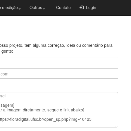
 e edição
Outros
Contato
Login
osso projeto, tem alguma correção, ideia ou comentário para
 gente: