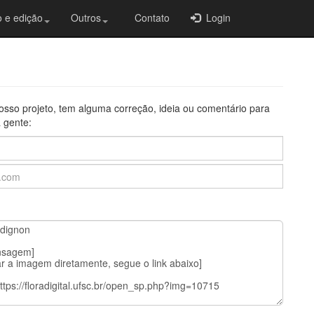
 e edição
Outros
Contato
Login
osso projeto, tem alguma correção, ideia ou comentário para
 gente: