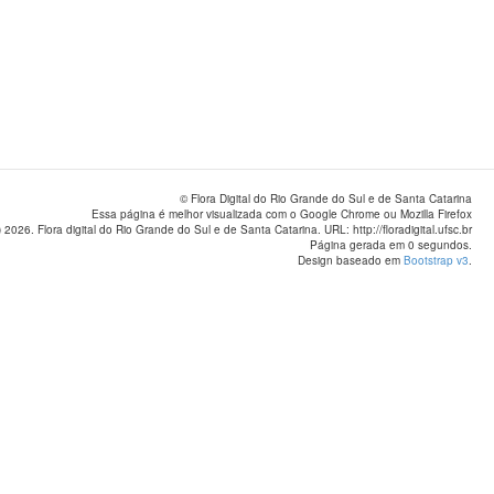
© Flora Digital do Rio Grande do Sul e de Santa Catarina
Essa página é melhor visualizada com o Google Chrome ou Mozilla Firefox
 2026. Flora digital do Rio Grande do Sul e de Santa Catarina. URL: http://floradigital.ufsc.br
Página gerada em 0 segundos.
Design baseado em
Bootstrap v3
.