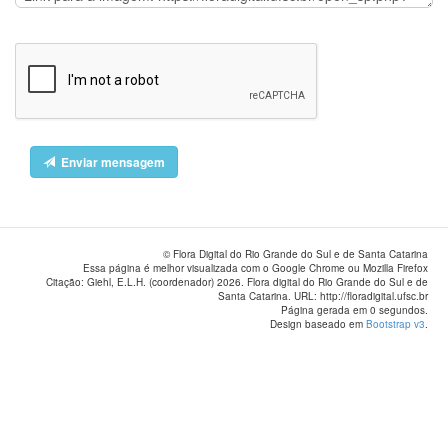
Enviar mensagem
© Flora Digital do Rio Grande do Sul e de Santa Catarina
Essa página é melhor visualizada com o Google Chrome ou Mozilla Firefox
Citação: Giehl, E.L.H. (coordenador) 2026. Flora digital do Rio Grande do Sul e de
Santa Catarina. URL: http://floradigital.ufsc.br
Página gerada em 0 segundos.
Design baseado em
Bootstrap v3
.