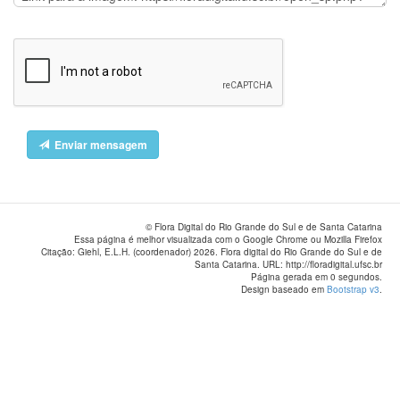
Enviar mensagem
© Flora Digital do Rio Grande do Sul e de Santa Catarina
Essa página é melhor visualizada com o Google Chrome ou Mozilla Firefox
Citação: Giehl, E.L.H. (coordenador) 2026. Flora digital do Rio Grande do Sul e de
Santa Catarina. URL: http://floradigital.ufsc.br
Página gerada em 0 segundos.
Design baseado em
Bootstrap v3
.