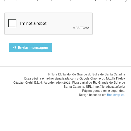
Enviar mensagem
© Flora Digital do Rio Grande do Sul e de Santa Catarina
Essa página é melhor visualizada com o Google Chrome ou Mozilla Firefox
Citação: Giehl, E.L.H. (coordenador) 2026. Flora digital do Rio Grande do Sul e de
Santa Catarina. URL: http://floradigital.ufsc.br
Página gerada em 0 segundos.
Design baseado em
Bootstrap v3
.