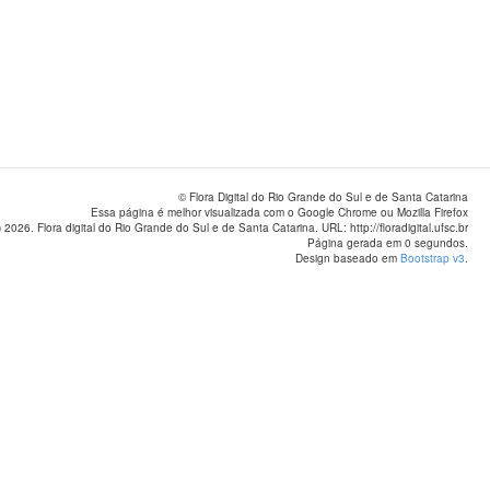
© Flora Digital do Rio Grande do Sul e de Santa Catarina
Essa página é melhor visualizada com o Google Chrome ou Mozilla Firefox
 2026. Flora digital do Rio Grande do Sul e de Santa Catarina. URL: http://floradigital.ufsc.br
Página gerada em 0 segundos.
Design baseado em
Bootstrap v3
.