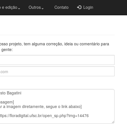
 e edição
Outros
Contato
Login
osso projeto, tem alguma correção, ideia ou comentário para
 gente: