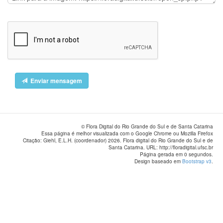
Enviar mensagem
© Flora Digital do Rio Grande do Sul e de Santa Catarina
Essa página é melhor visualizada com o Google Chrome ou Mozilla Firefox
Citação: Giehl, E.L.H. (coordenador) 2026. Flora digital do Rio Grande do Sul e de
Santa Catarina. URL: http://floradigital.ufsc.br
Página gerada em 0 segundos.
Design baseado em
Bootstrap v3
.