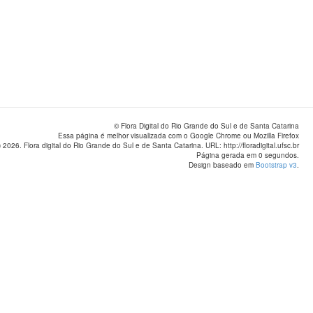
© Flora Digital do Rio Grande do Sul e de Santa Catarina
Essa página é melhor visualizada com o Google Chrome ou Mozilla Firefox
 2026. Flora digital do Rio Grande do Sul e de Santa Catarina. URL: http://floradigital.ufsc.br
Página gerada em 0 segundos.
Design baseado em
Bootstrap v3
.