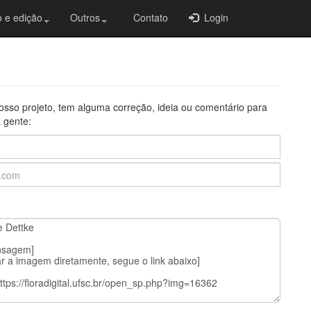
 e edição
Outros
Contato
Login
osso projeto, tem alguma correção, ideia ou comentário para
 gente: