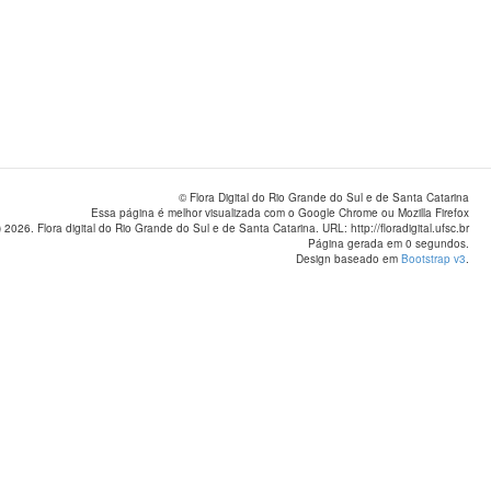
© Flora Digital do Rio Grande do Sul e de Santa Catarina
Essa página é melhor visualizada com o Google Chrome ou Mozilla Firefox
 2026. Flora digital do Rio Grande do Sul e de Santa Catarina. URL: http://floradigital.ufsc.br
Página gerada em 0 segundos.
Design baseado em
Bootstrap v3
.