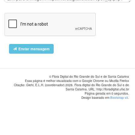
Enviar mensagem
© Flora Digital do Rio Grande do Sul e de Santa Catarina
Essa página é melhor visualizada com o Google Chrome ou Mozilla Firefox
Citação: Giehl, E.L.H. (coordenador) 2026. Flora digital do Rio Grande do Sul e de
Santa Catarina. URL: http://floradigital.ufsc.br
Página gerada em 0 segundos.
Design baseado em
Bootstrap v3
.