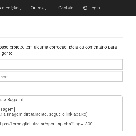
 e edição
Outros
Contato
Login
osso projeto, tem alguma correção, ideia ou comentário para
 gente: