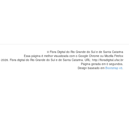
© Flora Digital do Rio Grande do Sul e de Santa Catarina
Essa página é melhor visualizada com o Google Chrome ou Mozilla Firefox
 2026. Flora digital do Rio Grande do Sul e de Santa Catarina. URL: http://floradigital.ufsc.br
Página gerada em 0 segundos.
Design baseado em
Bootstrap v3
.