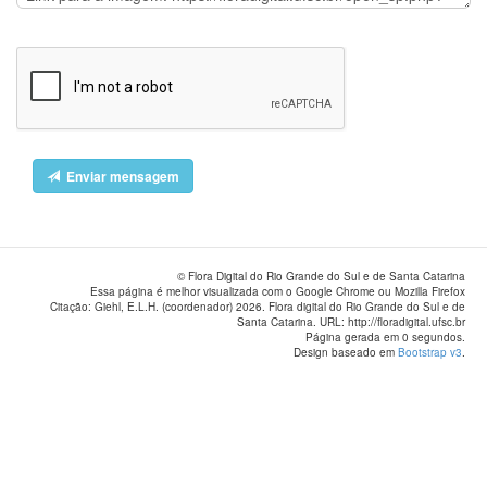
Enviar mensagem
© Flora Digital do Rio Grande do Sul e de Santa Catarina
Essa página é melhor visualizada com o Google Chrome ou Mozilla Firefox
Citação: Giehl, E.L.H. (coordenador) 2026. Flora digital do Rio Grande do Sul e de
Santa Catarina. URL: http://floradigital.ufsc.br
Página gerada em 0 segundos.
Design baseado em
Bootstrap v3
.