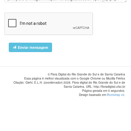
Enviar mensagem
© Flora Digital do Rio Grande do Sul e de Santa Catarina
Essa página é melhor visualizada com o Google Chrome ou Mozilla Firefox
Citação: Giehl, E.L.H. (coordenador) 2026. Flora digital do Rio Grande do Sul e de
Santa Catarina. URL: http://floradigital.ufsc.br
Página gerada em 0 segundos.
Design baseado em
Bootstrap v3
.