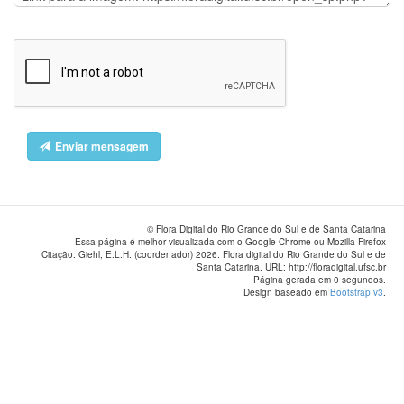
Enviar mensagem
© Flora Digital do Rio Grande do Sul e de Santa Catarina
Essa página é melhor visualizada com o Google Chrome ou Mozilla Firefox
Citação: Giehl, E.L.H. (coordenador) 2026. Flora digital do Rio Grande do Sul e de
Santa Catarina. URL: http://floradigital.ufsc.br
Página gerada em 0 segundos.
Design baseado em
Bootstrap v3
.