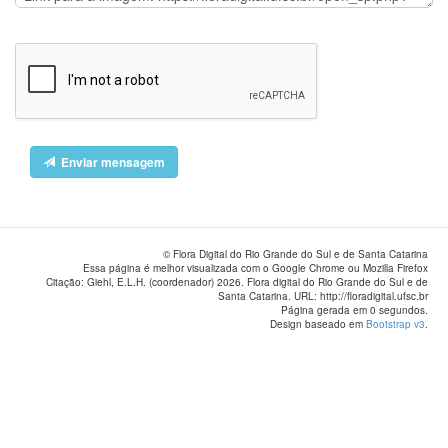
Enviar mensagem
© Flora Digital do Rio Grande do Sul e de Santa Catarina
Essa página é melhor visualizada com o Google Chrome ou Mozilla Firefox
Citação: Giehl, E.L.H. (coordenador) 2026. Flora digital do Rio Grande do Sul e de
Santa Catarina. URL: http://floradigital.ufsc.br
Página gerada em 0 segundos.
Design baseado em
Bootstrap v3
.