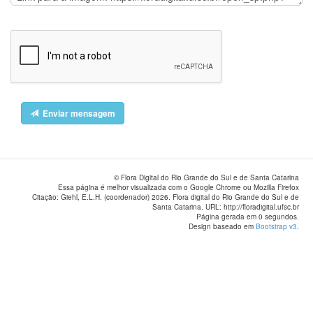
Enviar mensagem
© Flora Digital do Rio Grande do Sul e de Santa Catarina
Essa página é melhor visualizada com o Google Chrome ou Mozilla Firefox
Citação: Giehl, E.L.H. (coordenador) 2026. Flora digital do Rio Grande do Sul e de
Santa Catarina. URL: http://floradigital.ufsc.br
Página gerada em 0 segundos.
Design baseado em
Bootstrap v3
.