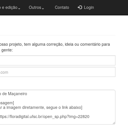
 e edição
Outros
Contato
Login
osso projeto, tem alguma correção, ideia ou comentário para
 gente: