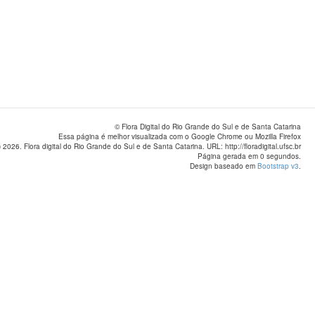
© Flora Digital do Rio Grande do Sul e de Santa Catarina
Essa página é melhor visualizada com o Google Chrome ou Mozilla Firefox
 2026. Flora digital do Rio Grande do Sul e de Santa Catarina. URL: http://floradigital.ufsc.br
Página gerada em 0 segundos.
Design baseado em
Bootstrap v3
.