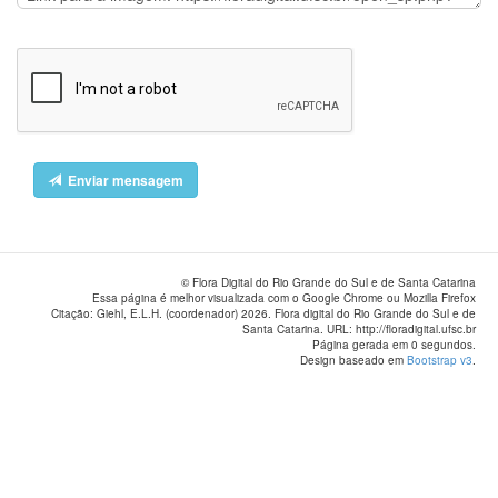
Enviar mensagem
© Flora Digital do Rio Grande do Sul e de Santa Catarina
Essa página é melhor visualizada com o Google Chrome ou Mozilla Firefox
Citação: Giehl, E.L.H. (coordenador) 2026. Flora digital do Rio Grande do Sul e de
Santa Catarina. URL: http://floradigital.ufsc.br
Página gerada em 0 segundos.
Design baseado em
Bootstrap v3
.