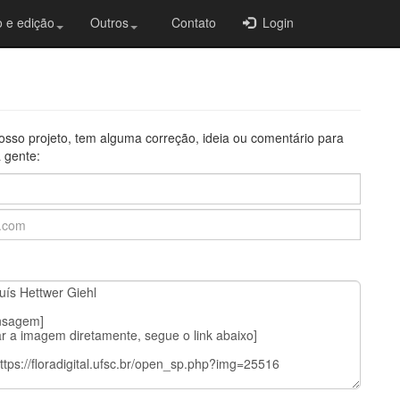
 e edição
Outros
Contato
Login
osso projeto, tem alguma correção, ideia ou comentário para
 gente: