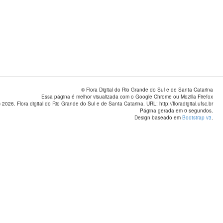
© Flora Digital do Rio Grande do Sul e de Santa Catarina
Essa página é melhor visualizada com o Google Chrome ou Mozilla Firefox
 2026. Flora digital do Rio Grande do Sul e de Santa Catarina. URL: http://floradigital.ufsc.br
Página gerada em 0 segundos.
Design baseado em
Bootstrap v3
.