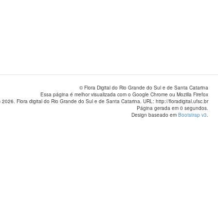
© Flora Digital do Rio Grande do Sul e de Santa Catarina
Essa página é melhor visualizada com o Google Chrome ou Mozilla Firefox
 2026. Flora digital do Rio Grande do Sul e de Santa Catarina. URL: http://floradigital.ufsc.br
Página gerada em 0 segundos.
Design baseado em
Bootstrap v3
.