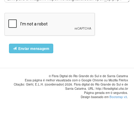
Enviar mensagem
© Flora Digital do Rio Grande do Sul e de Santa Catarina
Essa página é melhor visualizada com o Google Chrome ou Mozilla Firefox
Citação: Giehl, E.L.H. (coordenador) 2026. Flora digital do Rio Grande do Sul e de
Santa Catarina. URL: http://floradigital.ufsc.br
Página gerada em 0 segundos.
Design baseado em
Bootstrap v3
.