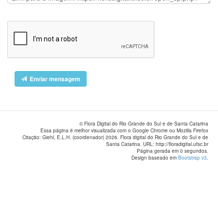
Enviar mensagem
© Flora Digital do Rio Grande do Sul e de Santa Catarina
Essa página é melhor visualizada com o Google Chrome ou Mozilla Firefox
Citação: Giehl, E.L.H. (coordenador) 2026. Flora digital do Rio Grande do Sul e de
Santa Catarina. URL: http://floradigital.ufsc.br
Página gerada em 0 segundos.
Design baseado em
Bootstrap v3
.