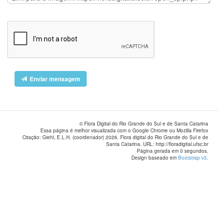
Enviar mensagem
© Flora Digital do Rio Grande do Sul e de Santa Catarina
Essa página é melhor visualizada com o Google Chrome ou Mozilla Firefox
Citação: Giehl, E.L.H. (coordenador) 2026. Flora digital do Rio Grande do Sul e de
Santa Catarina. URL: http://floradigital.ufsc.br
Página gerada em 0 segundos.
Design baseado em
Bootstrap v3
.