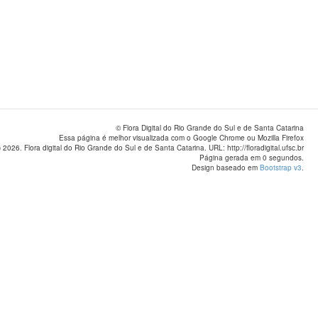
© Flora Digital do Rio Grande do Sul e de Santa Catarina
Essa página é melhor visualizada com o Google Chrome ou Mozilla Firefox
 2026. Flora digital do Rio Grande do Sul e de Santa Catarina. URL: http://floradigital.ufsc.br
Página gerada em 0 segundos.
Design baseado em
Bootstrap v3
.