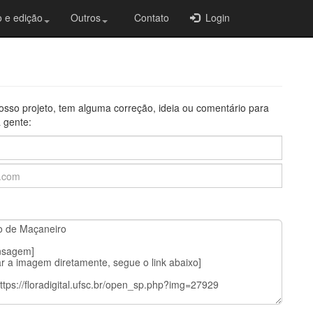
 e edição
Outros
Contato
Login
osso projeto, tem alguma correção, ideia ou comentário para
 gente: