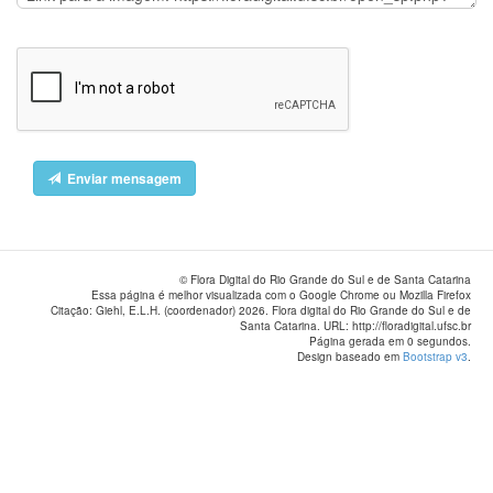
Enviar mensagem
© Flora Digital do Rio Grande do Sul e de Santa Catarina
Essa página é melhor visualizada com o Google Chrome ou Mozilla Firefox
Citação: Giehl, E.L.H. (coordenador) 2026. Flora digital do Rio Grande do Sul e de
Santa Catarina. URL: http://floradigital.ufsc.br
Página gerada em 0 segundos.
Design baseado em
Bootstrap v3
.