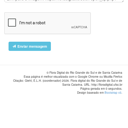
Enviar mensagem
© Flora Digital do Rio Grande do Sul e de Santa Catarina
Essa página é melhor visualizada com o Google Chrome ou Mozilla Firefox
Citação: Giehl, E.L.H. (coordenador) 2026. Flora digital do Rio Grande do Sul e de
Santa Catarina. URL: http://floradigital.ufsc.br
Página gerada em 0 segundos.
Design baseado em
Bootstrap v3
.