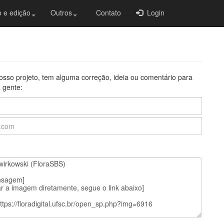
 e edição
Outros
Contato
Login
osso projeto, tem alguma correção, ideia ou comentário para
 gente: