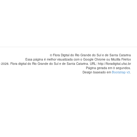
© Flora Digital do Rio Grande do Sul e de Santa Catarina
Essa página é melhor visualizada com o Google Chrome ou Mozilla Firefox
 2026. Flora digital do Rio Grande do Sul e de Santa Catarina. URL: http://floradigital.ufsc.br
Página gerada em 0 segundos.
Design baseado em
Bootstrap v3
.