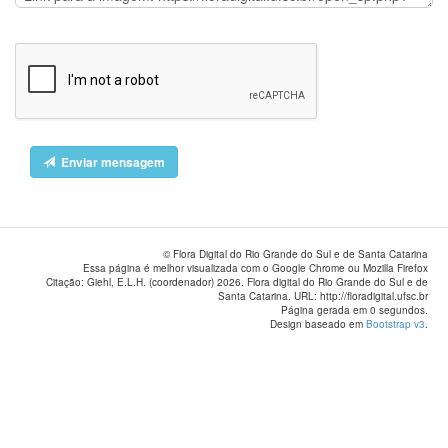
Enviar mensagem
© Flora Digital do Rio Grande do Sul e de Santa Catarina
Essa página é melhor visualizada com o Google Chrome ou Mozilla Firefox
Citação: Giehl, E.L.H. (coordenador) 2026. Flora digital do Rio Grande do Sul e de
Santa Catarina. URL: http://floradigital.ufsc.br
Página gerada em 0 segundos.
Design baseado em
Bootstrap v3
.