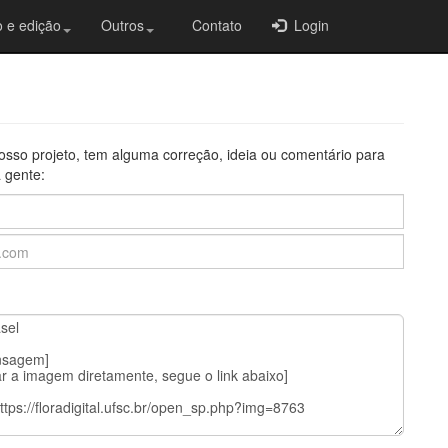
 e edição
Outros
Contato
Login
osso projeto, tem alguma correção, ideia ou comentário para
 gente: