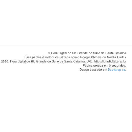
© Flora Digital do Rio Grande do Sul e de Santa Catarina
Essa página é melhor visualizada com o Google Chrome ou Mozilla Firefox
 2026. Flora digital do Rio Grande do Sul e de Santa Catarina. URL: http://floradigital.ufsc.br
Página gerada em 0 segundos.
Design baseado em
Bootstrap v3
.