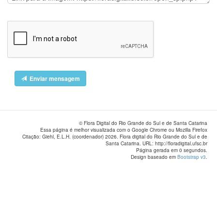
Enviar mensagem
© Flora Digital do Rio Grande do Sul e de Santa Catarina
Essa página é melhor visualizada com o Google Chrome ou Mozilla Firefox
Citação: Giehl, E.L.H. (coordenador) 2026. Flora digital do Rio Grande do Sul e de
Santa Catarina. URL: http://floradigital.ufsc.br
Página gerada em 0 segundos.
Design baseado em
Bootstrap v3
.