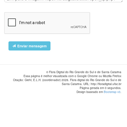
Enviar mensagem
© Flora Digital do Rio Grande do Sul e de Santa Catarina
Essa página é melhor visualizada com o Google Chrome ou Mozilla Firefox
Citação: Giehl, E.L.H. (coordenador) 2026. Flora digital do Rio Grande do Sul e de
Santa Catarina. URL: http://floradigital.ufsc.br
Página gerada em 0 segundos.
Design baseado em
Bootstrap v3
.