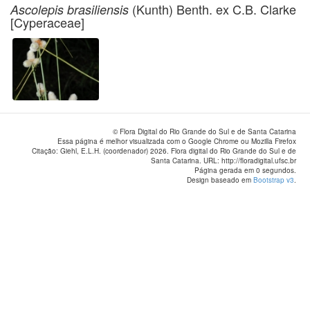
(Kunth) Benth. ex C.B. Clarke
Ascolepis brasiliensis
[Cyperaceae]
© Flora Digital do Rio Grande do Sul e de Santa Catarina
Essa página é melhor visualizada com o Google Chrome ou Mozilla Firefox
Citação: Giehl, E.L.H. (coordenador) 2026. Flora digital do Rio Grande do Sul e de
Santa Catarina. URL: http://floradigital.ufsc.br
Página gerada em 0 segundos.
Design baseado em
Bootstrap v3
.