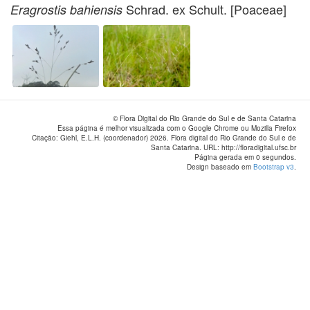
Schrad. ex Schult. [Poaceae]
Eragrostis bahiensis
© Flora Digital do Rio Grande do Sul e de Santa Catarina
Essa página é melhor visualizada com o Google Chrome ou Mozilla Firefox
Citação: Giehl, E.L.H. (coordenador) 2026. Flora digital do Rio Grande do Sul e de
Santa Catarina. URL: http://floradigital.ufsc.br
Página gerada em 0 segundos.
Design baseado em
Bootstrap v3
.