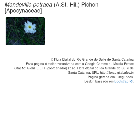
(A.St.-Hil.) Pichon
Mandevilla petraea
[Apocynaceae]
© Flora Digital do Rio Grande do Sul e de Santa Catarina
Essa página é melhor visualizada com o Google Chrome ou Mozilla Firefox
Citação: Giehl, E.L.H. (coordenador) 2026. Flora digital do Rio Grande do Sul e de
Santa Catarina. URL: http://floradigital.ufsc.br
Página gerada em 0 segundos.
Design baseado em
Bootstrap v3
.