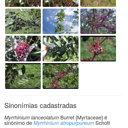
Sinonímias cadastradas
Burret [Myrtaceae] é
Myrrhinium lanceolatum
sinônimo de
Schott
Myrrhinium atropurpureum