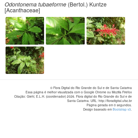
(Bertol.) Kuntze
Odontonema tubaeforme
[Acanthaceae]
© Flora Digital do Rio Grande do Sul e de Santa Catarina
Essa página é melhor visualizada com o Google Chrome ou Mozilla Firefox
Citação: Giehl, E.L.H. (coordenador) 2026. Flora digital do Rio Grande do Sul e de
Santa Catarina. URL: http://floradigital.ufsc.br
Página gerada em 0 segundos.
Design baseado em
Bootstrap v3
.