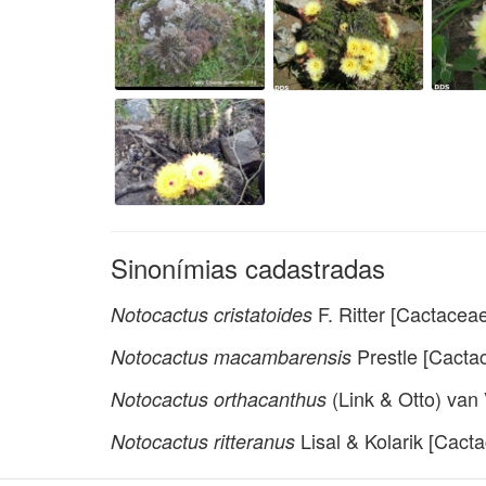
Sinonímias cadastradas
F. Ritter [Cactacea
Notocactus cristatoides
Prestle [Cacta
Notocactus macambarensis
(Link & Otto) van
Notocactus orthacanthus
Lisal & Kolarik [Cact
Notocactus ritteranus