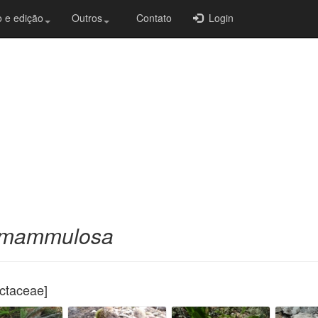
 e edição
Outros
Contato
Login
 mammulosa
actaceae]