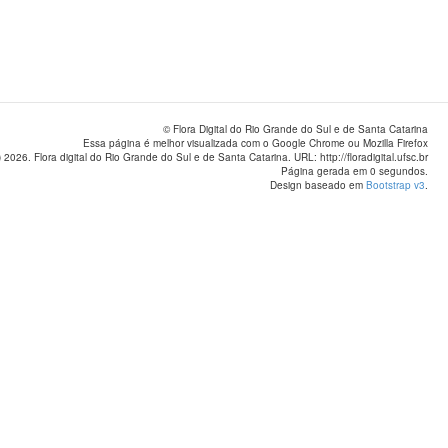
© Flora Digital do Rio Grande do Sul e de Santa Catarina
Essa página é melhor visualizada com o Google Chrome ou Mozilla Firefox
 2026. Flora digital do Rio Grande do Sul e de Santa Catarina. URL: http://floradigital.ufsc.br
Página gerada em 0 segundos.
Design baseado em
Bootstrap v3
.