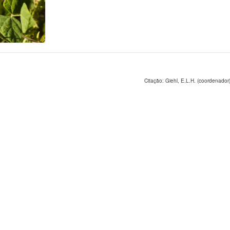
Citação: Giehl, E.L.H. (coordenador)