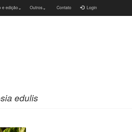
 e edição
Outros
Contato
Login
ia edulis