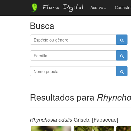
Flora Digital
Acervo
Cadastro
Busca
Resultados para
Rhynchos
Griseb. [Fabaceae]
Rhynchosia edulis