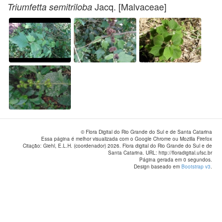
Jacq. [Malvaceae]
Triumfetta semitriloba
© Flora Digital do Rio Grande do Sul e de Santa Catarina
Essa página é melhor visualizada com o Google Chrome ou Mozilla Firefox
Citação: Giehl, E.L.H. (coordenador) 2026. Flora digital do Rio Grande do Sul e de
Santa Catarina. URL: http://floradigital.ufsc.br
Página gerada em 0 segundos.
Design baseado em
Bootstrap v3
.