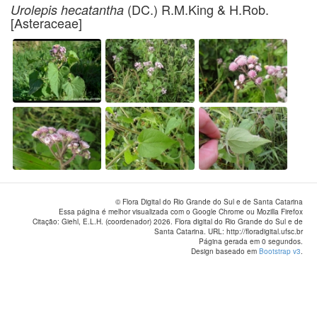
(DC.) R.M.King & H.Rob.
Urolepis hecatantha
[Asteraceae]
© Flora Digital do Rio Grande do Sul e de Santa Catarina
Essa página é melhor visualizada com o Google Chrome ou Mozilla Firefox
Citação: Giehl, E.L.H. (coordenador) 2026. Flora digital do Rio Grande do Sul e de
Santa Catarina. URL: http://floradigital.ufsc.br
Página gerada em 0 segundos.
Design baseado em
Bootstrap v3
.