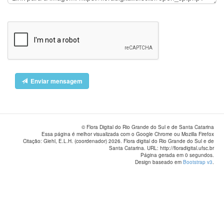
Enviar mensagem
© Flora Digital do Rio Grande do Sul e de Santa Catarina
Essa página é melhor visualizada com o Google Chrome ou Mozilla Firefox
Citação: Giehl, E.L.H. (coordenador) 2026. Flora digital do Rio Grande do Sul e de
Santa Catarina. URL: http://floradigital.ufsc.br
Página gerada em 0 segundos.
Design baseado em
Bootstrap v3
.