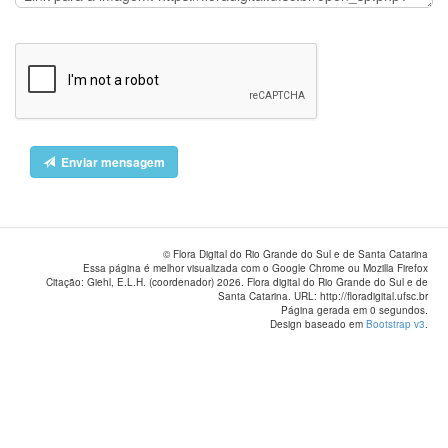
Enviar mensagem
© Flora Digital do Rio Grande do Sul e de Santa Catarina
Essa página é melhor visualizada com o Google Chrome ou Mozilla Firefox
Citação: Giehl, E.L.H. (coordenador) 2026. Flora digital do Rio Grande do Sul e de
Santa Catarina. URL: http://floradigital.ufsc.br
Página gerada em 0 segundos.
Design baseado em
Bootstrap v3
.