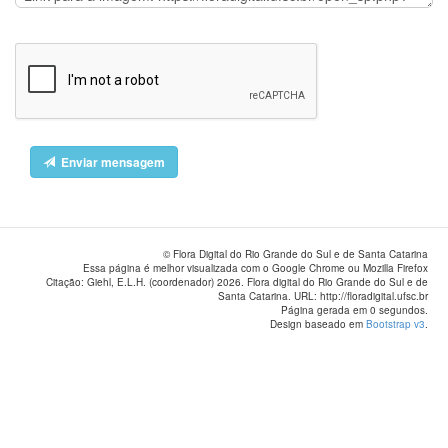
Enviar mensagem
© Flora Digital do Rio Grande do Sul e de Santa Catarina
Essa página é melhor visualizada com o Google Chrome ou Mozilla Firefox
Citação: Giehl, E.L.H. (coordenador) 2026. Flora digital do Rio Grande do Sul e de
Santa Catarina. URL: http://floradigital.ufsc.br
Página gerada em 0 segundos.
Design baseado em
Bootstrap v3
.