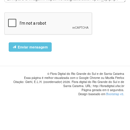
Enviar mensagem
© Flora Digital do Rio Grande do Sul e de Santa Catarina
Essa página é melhor visualizada com o Google Chrome ou Mozilla Firefox
Citação: Giehl, E.L.H. (coordenador) 2026. Flora digital do Rio Grande do Sul e de
Santa Catarina. URL: http://floradigital.ufsc.br
Página gerada em 0 segundos.
Design baseado em
Bootstrap v3
.