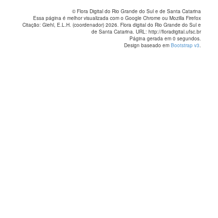
© Flora Digital do Rio Grande do Sul e de Santa Catarina
Essa página é melhor visualizada com o Google Chrome ou Mozilla Firefox
Citação: Giehl, E.L.H. (coordenador) 2026. Flora digital do Rio Grande do Sul e
de Santa Catarina. URL: http://floradigital.ufsc.br
Página gerada em 0 segundos.
Design baseado em
Bootstrap v3
.