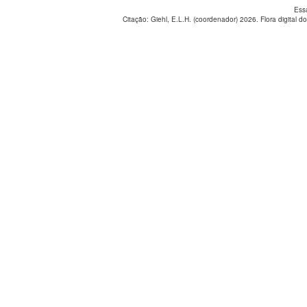
Ess
Citação: Giehl, E.L.H. (coordenador) 2026. Flora digital do