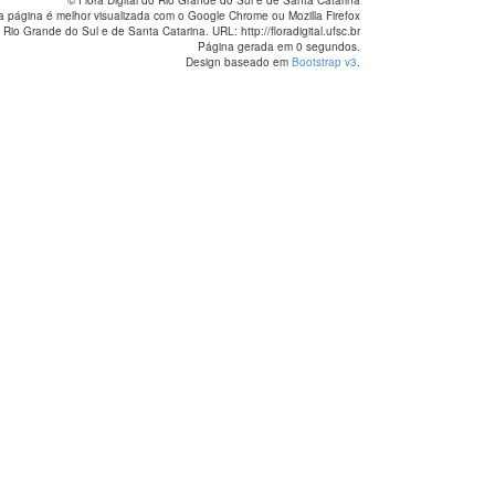
© Flora Digital do Rio Grande do Sul e de Santa Catarina
a página é melhor visualizada com o Google Chrome ou Mozilla Firefox
 Rio Grande do Sul e de Santa Catarina. URL: http://floradigital.ufsc.br
Página gerada em 0 segundos.
Design baseado em
Bootstrap v3
.