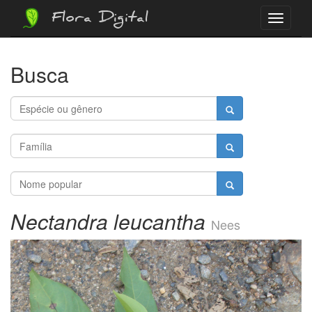
Flora Digital
Menu
Busca
Nectandra leucantha
Nees