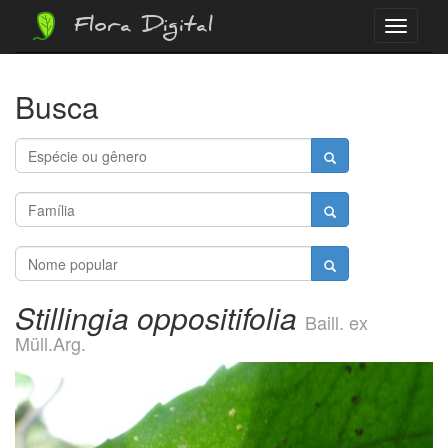
Flora Digital
Menu
Busca
Stillingia oppositifolia
Baill. ex
Müll.Arg.