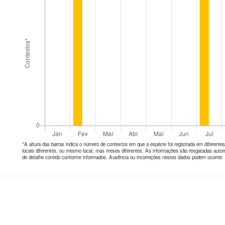
*A altura das barras indica o número de
contextos
em que a espécie foi registrada em diferen
locais diferentes, ou mesmo local, mas meses diferentes. As informações são resgatadas autom
de detalhe contido conforme informados. Ausência ou incorreções nestes dados podem ocorrer.