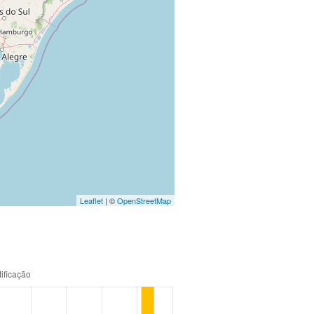
Leaflet
| ©
OpenStreetMap