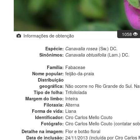
1058
Informações de obtenção
Espécie:
Canavalia rosea
(Sw.) DC.
Sinônimos:
Canavalia obtusifolia
(Lam.) DC.
Família:
Fabaceae
Nome popular:
feijão-da-praia
Distribuição
geográfica:
Não ocorre no Rio Grande do Sul. Na
Tipo de folha:
Trifoliolada
Margem do limbo:
Inteira
Filotaxia:
Alterna
Forma de vida:
Liana
Identificador:
Ciro Carlos Mello Couto
Fotógrafo:
Ciro Carlos Mello Couto (contatar s
Detalhe na imagem:
Flor e botão floral
Data de inclusão:
24/11/2013 (incluída por Ciro Carlos 