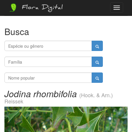
Flora Digital
Menu
Busca
Jodina rhombifolia
(Hook. & Arn.)
Reissek