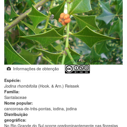
Informações de obtenção
Espécie:
Jodina rhombifolia
(Hook. & Arn.) Reissek
Família:
Santalaceae
Nome popular:
cancorosa-de-três-pontas, iodina, jodina
Distribuição
geográfica:
No Rio Grande do Sul ocorre predominantemente nas florestas